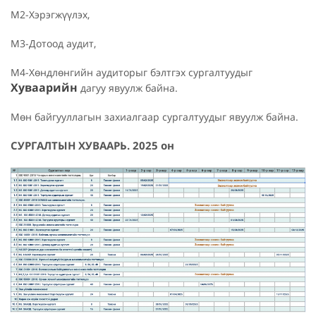
М2-Хэрэгжүүлэх,
М3-Дотоод аудит,
М4-Хөндлөнгийн аудиторыг бэлтгэх сургалтуудыг
Хуваарийн
дагуу явуулж байна.
Мөн байгууллагын захиалгаар сургалтуудыг явуулж байна.
СУРГАЛТЫН ХУВААРЬ. 2025 он