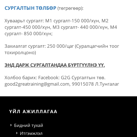
СУРГАЛТЫН ТӨЛБӨР
(төгрөгөөр):
Хуваарьт сургалт: M1 сургалт-150 000/хүн, M2
сургалт-450 000/хүн, M3 сургалт- 440 000/хүн, M4
сургалт- 850 000/хүн;
Захиалгат сургалт: 250 000/цаг (Суралцагчийн тоог
тохиролцоно)
ЭНД ДАРЖ СУРГАЛТАНДАА БҮРТГҮҮЛНЭ ҮҮ.
Холбоо барих: Facebook: G2G Сургалтын төв.
good2greatraining@gmail.com, 99015078 Л.Тунгалаг
ҮЙЛ АЖИЛЛАГАА
Бидний тухай
Итгэмжлэл