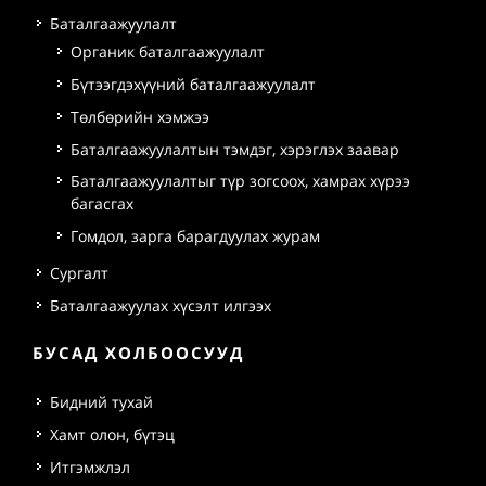
Баталгаажуулалт
Органик баталгаажуулалт
Бүтээгдэхүүний баталгаажуулалт
Төлбөрийн хэмжээ
Баталгаажуулалтын тэмдэг, хэрэглэх заавар
Баталгаажуулалтыг түр зогсоох, хамрах хүрээ
багасгах
Гомдол, зарга барагдуулах журам
Сургалт
Баталгаажуулах хүсэлт илгээх
БУСАД ХОЛБООСУУД
Бидний тухай
Хамт олон, бүтэц
Итгэмжлэл